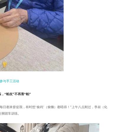
参与手工活动
，“帕友”不再害“帕”
每日都来督促我，有时想‘偷鸡’（偷懒）都唔得！”上午八点刚过，李叔（化
行脚踏车训练。