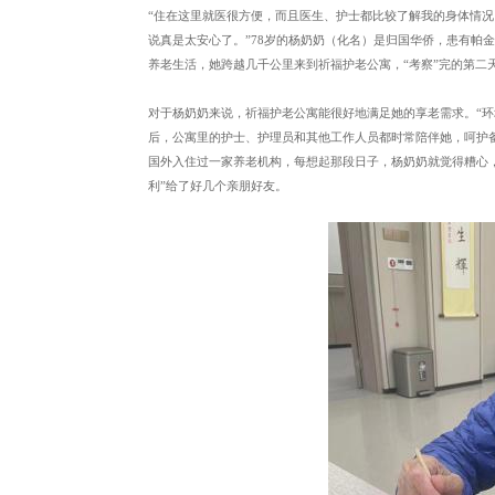
“住在这里就医很方便，而且医生、护士都比较了解我的身体情
说真是太安心了。”78岁的杨奶奶（化名）是归国华侨，患有帕
养老生活，她跨越几千公里来到祈福护老公寓，“考察”完的第二
对于杨奶奶来说，祈福护老公寓能很好地满足她的享老需求。“环
后，公寓里的护士、护理员和其他工作人员都时常陪伴她，呵护
国外入住过一家养老机构，每想起那段日子，杨奶奶就觉得糟心
利”给了好几个亲朋好友。