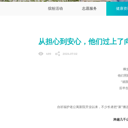
缤纷活动
志愿服务
健康资
从担心到安心，他们过上了
499
2024.07.02
啊
他们照
“就
后半
自祈福护老公寓新院开业以来，不少长者把“家”搬
跨越几千