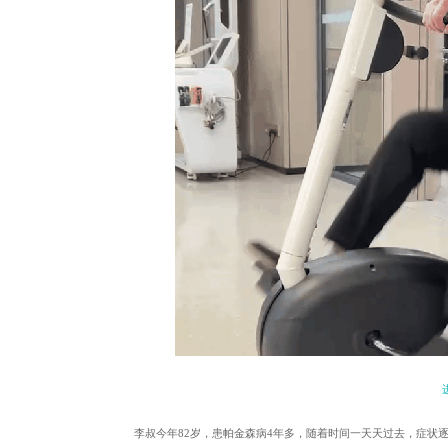
李叔今年82岁，患帕金森病4年多，随着时间一天天过去，症状