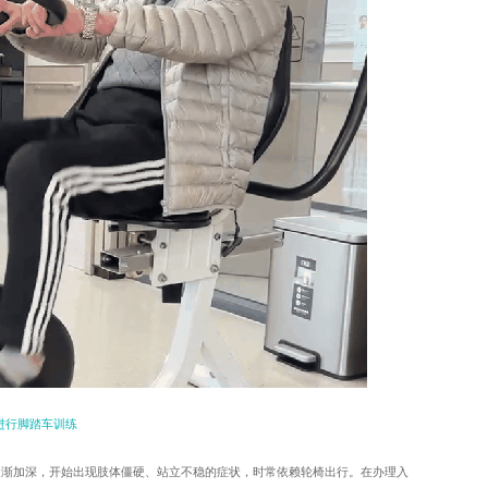
进行脚踏车训练
逐渐加深，开始出现肢体僵硬、站立不稳的症状，时常依赖轮椅出行。在办理入