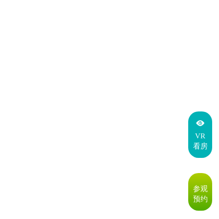
VR
看房
参观
预约