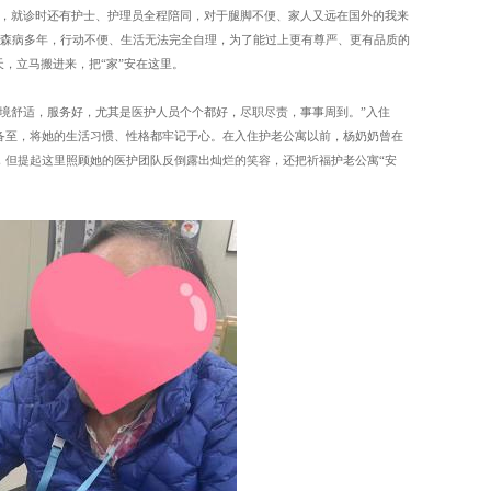
况，就诊时还有护士、护理员全程陪同，对于腿脚不便、家人又远在国外的我来
金森病多年，行动不便、生活无法完全自理，为了能过上更有尊严、更有品质的
天，立马搬进来，把“家”安在这里。
境舒适，服务好，尤其是医护人员个个都好，尽职尽责，事事周到。”入住
备至，将她的生活习惯、性格都牢记于心。在入住护老公寓以前，杨奶奶曾在
，但提起这里照顾她的医护团队反倒露出灿烂的笑容，还把祈福护老公寓“安