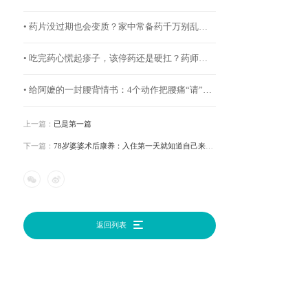
• 药片没过期也会变质？家中常备药千万别乱存放
• 吃完药心慌起疹子，该停药还是硬扛？药师教你“三步自救”
• 给阿嬷的一封腰背情书：4个动作把腰痛“请”出去
上一篇：
已是第一篇
下一篇：
78岁婆婆术后康养：入住第一天就知道自己来对了
返回列表